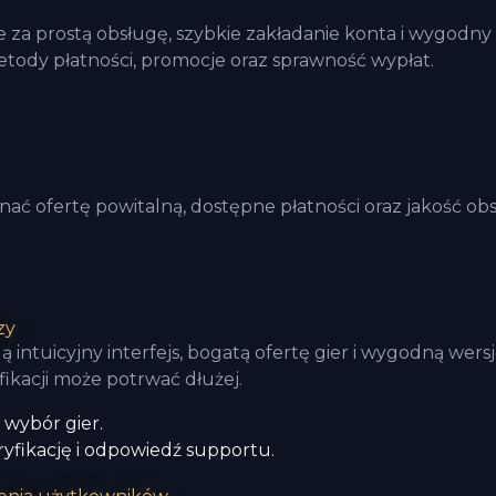
e za prostą obsługę, szybkie zakładanie konta i wygodny
tody płatności, promocje oraz sprawność wypłat.
ać ofertę powitalną, dostępne płatności oraz jakość obsł
zy
 intuicyjny interfejs, bogatą ofertę gier i wygodną wersj
fikacji może potrwać dłużej.
 wybór gier.
yfikację i odpowiedź supportu.