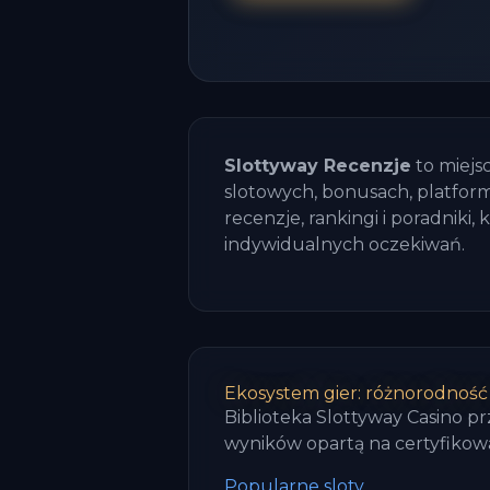
Slottyway Recenzje
to miejs
slotowych, bonusach, platform
recenzje, rankingi i poradnik
indywidualnych oczekiwań.
Ekosystem gier: różnorodność
Biblioteka Slottyway Casino 
wyników opartą na certyfiko
Popularne sloty