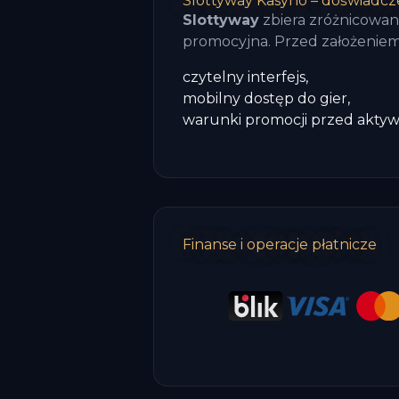
Slottyway Kasyno – doświadc
Slottyway
zbiera zróżnicowane
promocyjna. Przed założeniem 
czytelny interfejs,
mobilny dostęp do gier,
warunki promocji przed aktyw
Finanse i operacje płatnicze