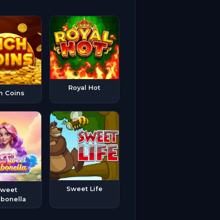
Royal Hot
h Coins
Sweet Life
Sweet
bonella