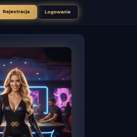
Rejestracja
Logowanie