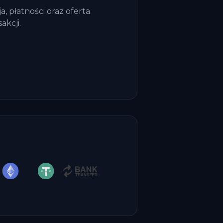
, płatności oraz oferta
akcji.