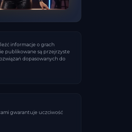
leźć informacje o grach
ie publikowane są przejrzyste
r rozwiązań dopasowanych do
wcami gwarantuje uczciwość