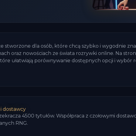
ce stworzone dla osób, które chcą szybko i wygodnie zna
ach oraz nowościach ze świata rozrywki online. Na stron
i, które ułatwiają porównywanie dostępnych opcji i wybó
 i dostawcy
przekracza 4500 tytułów. Współpraca z czołowymi dosta
wanych RNG.